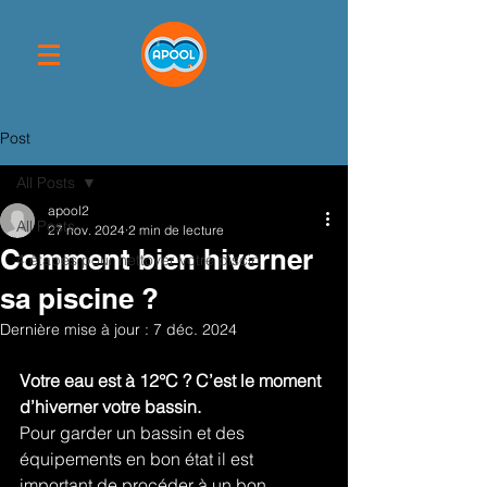
Post
All Posts
apool2
All Posts
27 nov. 2024
2 min de lecture
Comment bien hiverner
4 étapes pour nettoyer votre piscin
sa piscine ?
Dernière mise à jour :
7 déc. 2024
Votre eau est à 12°C ? C’est le moment 
d’hiverner votre bassin. 
Pour garder un bassin et des 
équipements en bon état il est 
important de procéder à un bon 